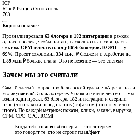
ЮР
Юрий Рянцев
Основатель
703
Коротко о кейсе
Проанализировали
63 блогера и 182 интеграции
в рамках
одного проекта, чтобы понять, насколько план совпадает с
фактом.
CPM попал в план у 86% блогеров, ROMI — у
69%.
Проект сэкономил
334 тыс. ₽
бюджета и заработал на
1,89 млн ₽
больше плана. Это не везение — это система.
Зачем мы это считали
Самый частый вопрос про блогерский трафик: «А реально ли
это окупается? Это ж лотерея». Чтобы ответить честно — мы
взяли один проект, 63 блогера, 182 интеграции и сверили
план (что ставили перед стартом) с фактом (что получили в
итоге). По каждой метрике: показы, клики, заказы, выручка,
CPM, CPC, CPO, ROMI.
Когда тебе говорят «блогеры — это лотерея» —
это говорят те, кто не строит план/факт.