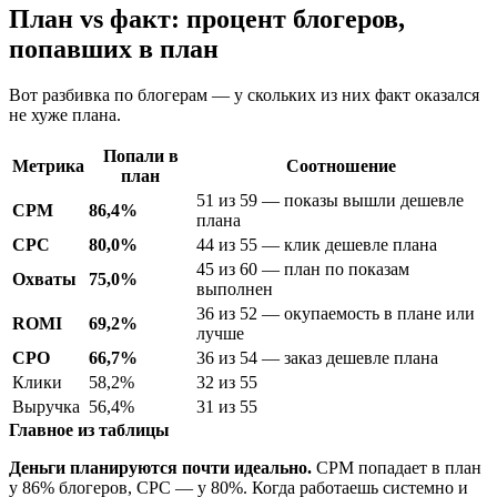
План vs факт: процент блогеров,
попавших в план
Вот разбивка по блогерам — у скольких из них факт оказался
не хуже плана.
Попали в
Метрика
Соотношение
план
51 из 59 — показы вышли дешевле
CPM
86,4%
плана
CPC
80,0%
44 из 55 — клик дешевле плана
45 из 60 — план по показам
Охваты
75,0%
выполнен
36 из 52 — окупаемость в плане или
ROMI
69,2%
лучше
CPO
66,7%
36 из 54 — заказ дешевле плана
Клики
58,2%
32 из 55
Выручка
56,4%
31 из 55
Главное из таблицы
Деньги планируются почти идеально.
CPM попадает в план
у 86% блогеров, CPC — у 80%. Когда работаешь системно и