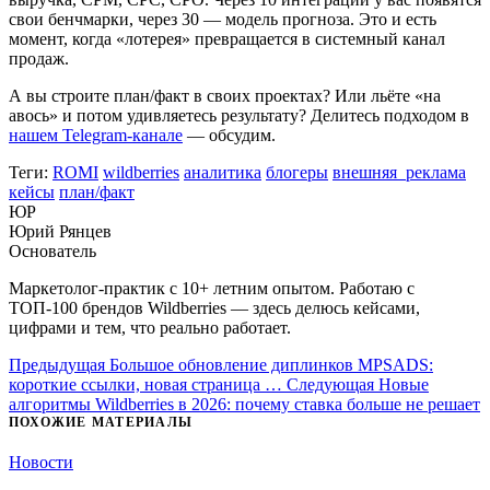
свои бенчмарки, через 30 — модель прогноза. Это и есть
момент, когда «лотерея» превращается в системный канал
продаж.
А вы строите план/факт в своих проектах? Или льёте «на
авось» и потом удивляетесь результату? Делитесь подходом в
нашем Telegram-канале
— обсудим.
Теги:
ROMI
wildberries
аналитика
блогеры
внешняя_реклама
кейсы
план/факт
ЮР
Юрий Рянцев
Основатель
Маркетолог-практик с 10+ летним опытом. Работаю с
ТОП-100 брендов Wildberries — здесь делюсь кейсами,
цифрами и тем, что реально работает.
Предыдущая
Большое обновление диплинков MPSADS:
короткие ссылки, новая страница …
Следующая
Новые
алгоритмы Wildberries в 2026: почему ставка больше не решает
ПОХОЖИЕ МАТЕРИАЛЫ
Новости