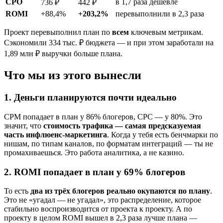
CPO
в 1,7 раза дешевле
736 ₽
442 ₽
ROMI
+88,4%
+203,2%
перевыполнили в 2,3 раза
Проект перевыполнил план по
всем
ключевым метрикам.
Сэкономили 334 тыс. ₽ бюджета — и при этом заработали на
1,89 млн ₽ выручки больше плана.
Что мы из этого вынесли
1. Деньги планируются почти идеально
CPM попадает в план у 86% блогеров, CPC — у 80%. Это
значит, что
стоимость трафика — самая предсказуемая
часть инфлюенс-маркетинга
. Когда у тебя есть бенчмарки по
нишам, по типам каналов, по форматам интеграций — ты не
промахиваешься. Это работа аналитика, а не казино.
2. ROMI попадает в план у 69% блогеров
То есть
два из трёх блогеров реально окупаются по плану
.
Это не «угадал — не угадал», это распределение, которое
стабильно воспроизводится от проекта к проекту. А по
проекту в целом ROMI вышел в 2,3 раза лучше плана —