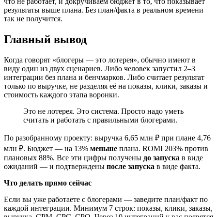
что не работает, и докручиваем бюджет в то, что показывает
результаты выше плана. Без план/факта в реальном времени
так не получится.
Главный вывод
Когда говорят «блогеры — это лотерея», обычно имеют в
виду один из двух сценариев. Либо человек запустил 2–3
интеграции без плана и бенчмарков. Либо считает результат
только по выручке, не разделяя её на показы, клики, заказы и
стоимость каждого этапа воронки.
Это не лотерея. Это система. Просто надо уметь
считать и работать с правильными блогерами.
По разобранному проекту: выручка 6,65 млн ₽ при плане 4,76
млн ₽. Бюджет — на 13%
меньше
плана. ROMI 203% против
плановых 88%. Все эти цифры получены
до запуска
в виде
ожиданий — и подтверждены
после запуска
в виде факта.
Что делать прямо сейчас
Если вы уже работаете с блогерами — заведите план/факт по
каждой интеграции. Минимум 7 строк: показы, клики, заказы,
выручка, CPM, CPC, CPO. Через 10 интеграций у вас появятся